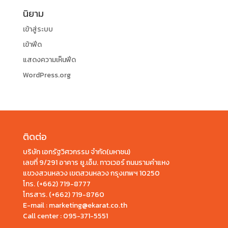
นิยาม
เข้าสู่ระบบ
เข้าฟีด
แสดงความเห็นฟีด
WordPress.org
ติดต่อ
บริษัท เอกรัฐวิศวกรรม จำกัด(มหาชน)
เลขที่ 9/291 อาคาร ยู.เอ็ม. ทาวเวอร์ ถนนรามคำแหง
แขวงสวนหลวง เขตสวนหลวง กรุงเทพฯ 10250
โทร.
(+662) 719-8777
โทรสาร. (+662) 719-8760
E-mail : marketing@ekarat.co.th
Call center :
095-371-5551