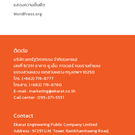
แสดงความเห็นฟีด
WordPress.org
ติดต่อ
บริษัท เอกรัฐวิศวกรรม จำกัด(มหาชน)
เลขที่ 9/291 อาคาร ยู.เอ็ม. ทาวเวอร์ ถนนรามคำแหง
แขวงสวนหลวง เขตสวนหลวง กรุงเทพฯ 10250
โทร.
(+662) 719-8777
โทรสาร. (+662) 719-8760
E-mail : marketing@ekarat.co.th
Call center :
095-371-5551
Contact
Ekarat Engineering Public Company Limited
Address : 9/291 U.M. Tower, Ramkhamhaeng Road,