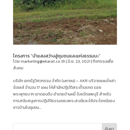
โครงการ “นำแสงสว่างสู่ชุมชนและแห่งธรรมมะ”
โดย
marketing@ekarat.co.th
|
มิ.ย. 23, 2021
|
กิจกรรมเพื่อ
สังคม
บริษัท เอกรัฐวิศวกรรม จำกัด (มหาชน) – AKR บริจาคแผงโซล่า
ร์เซลล์ จำนวน 17 แผง ให้สำนักปฎิบัติสระถ้ำมรกต รอย
พระพุทธบาท เขาดอนดึง อำเภอบ้านหมี่ จังหวัดลพบุรี สำหรับ
การสนับสนุนการปฎิบัติธรรมของพระสงฆ์และใช้ประโยชน์ของ
ชาวบ้านในชุมชน...