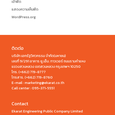
เข้าฟีด
แสดงความเห็นฟีด
WordPress.org
ติดต่อ
บริษัท เอกรัฐวิศวกรรม จำกัด(มหาชน)
เลขที่ 9/291 อาคาร ยู.เอ็ม. ทาวเวอร์ ถนนรามคำแหง
แขวงสวนหลวง เขตสวนหลวง กรุงเทพฯ 10250
โทร.
(+662) 719-8777
โทรสาร. (+662) 719-8760
E-mail : marketing@ekarat.co.th
Call center :
095-371-5551
Contact
Ekarat Engineering Public Company Limited