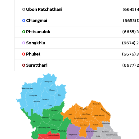
0
Ubon Ratchathani
(6645) 
0
Chiangmai
(6653) 
0
Phitsanulok
(6655) 
0
Songkhla
(6674) 
0
Phuket
(6676) 
0
Suratthani
(6677) 