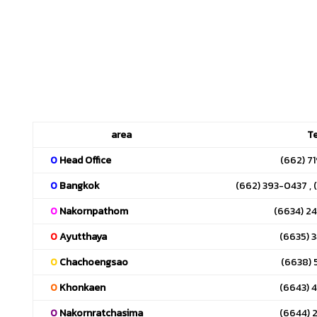
area
Te
0
Head Office
(662) 7
0
Bangkok
(662) 393-0437 ,
0
Nakornpathom
(6634) 2
0
Ayutthaya
(6635) 
0
Chachoengsao
(6638) 
0
Khonkaen
(6643) 
0
Nakornratchasima
(6644) 