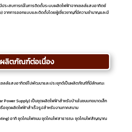
ี่มีประสบการณ์ในการติดตั้งระบบผลิตไฟฟ้าจากเซลล์แสงอาทิตย์
 จากการออกแบบและติดตั้งโดยผู้เชี่ยวชาญที่มีความชำนาญและมี
ผลิตภัณฑ์ต่อเนื่อง
งเซลล์แสงอาทิตย์ไปพัฒนาและประยุกต์เป็นผลิตภัณฑ์ที่มีลักษณะ
olar Power Supply) เป็นชุดผลิตไฟฟ้าสำหรับบ้านในชนบทขนาดเล็ก
ก หรือชุดผลิตไฟฟ้าสำเร็จรูปสำหรับงานภาคสนาม
ighting) อาทิ ชุดโคมไฟถนน ชุดโคมไฟสาธารณะ ชุดโคมไฟสัญญาณ