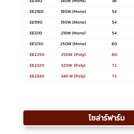
EE1140
140W (Mono)
36
EE2180
180W (Mono)
54
EE1190
190W (Mono)
54
EE1210
210W (Mono)
54
EE1250
250W (Mono)
60
EE2250
250W (Poly)
60
EE2320
320W (Poly)
72
EE2340
340 W (Poly)
72
โซล่าร์ฟาร์ม