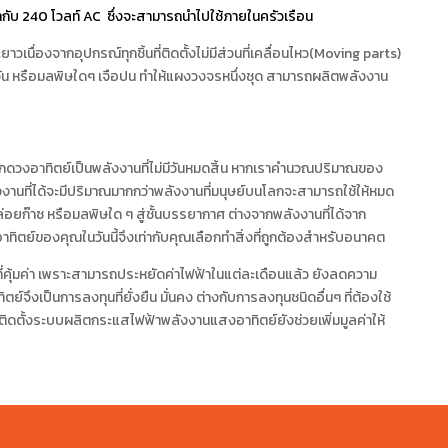
ท่ากับ 240 โวลท์ AC ซึ่งจะสามารถนำไปใช้ภายในครัวเรือน
ื่องจากอุปกรณ์ทุกชิ้นที่ติดตั้งไม่มีส่วนที่เคลื่อนไหว(Moving parts)
วัน หรือมลพิษใดๆ เจือปน ทำให้แผงวงจรหนึ่งชุด สามารถผลิตพลังงาน
ากดวงอาทิตย์เป็นพลังงานที่ไม่มีวันหมดสิ้น หากเราคำนวณปริมาณของ
ังงานที่ได้จะมีปริมาณมากกว่าพลังงานที่มนุษย์บนโลกจะสามารถใช้ให้หมด
ล่อยก๊าซ หรือมลพิษใด ๆ สู่ชั้นบรรยากาศ ต่างจากพลังงานที่ได้จาก
าทิตย์ของคุณในวันนี้จึงเท่ากับคุณเลือกทำสิ่งที่ถูกต้องสำหรับอนาคต
ที่คุ้มค่า เพราะสามารถประหยัดค่าไฟฟ้าในแต่ละเดือนแล้ว ยังลดความ
ย์จึงเป็นการลงทุนที่ยั่งยืน มั่นคง ต่างกับการลงทุนชนิดอื่นๆ ที่ต้องใช้
ติดตั้งระบบผลิตกระแสไฟฟ้าพลังงานแสงอาทิตย์ยังช่วยเพิ่มมูลค่าให้