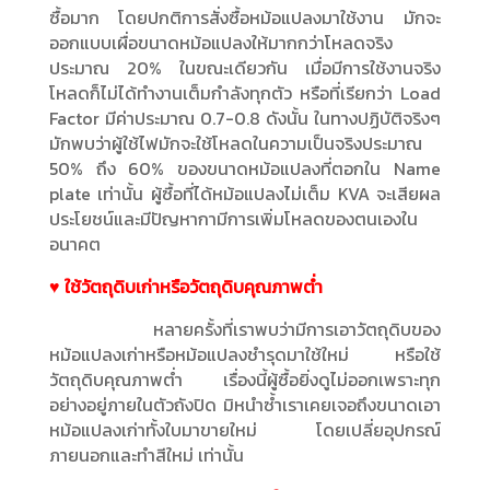
ซื้อมาก โดยปกติการสั่งซื้อหม้อแปลงมาใช้งาน มักจะ
ออกแบบเผื่อขนาดหม้อแปลงให้มากกว่าโหลดจริง
ประมาณ 20% ในขณะเดียวกัน เมื่อมีการใช้งานจริง
โหลดก็ไม่ได้ทำงานเต็มกำลังทุกตัว หรือที่เรียกว่า Load
Factor มีค่าประมาณ 0.7-0.8 ดังนั้น ในทางปฏิบัติจริงๆ
มักพบว่าผู้ใช้ไฟมักจะใช้โหลดในความเป็นจริงประมาณ
50% ถึง 60% ของขนาดหม้อแปลงที่ตอกใน Name
plate เท่านั้น ผู้ซื้อที่ได้หม้อแปลงไม่เต็ม KVA จะเสียผล
ประโยชน์และมีปัญหากามีการเพิ่มโหลดของตนเองใน
อนาคต
♥ ใช้วัตถุดิบเก่าหรือวัตถุดิบคุณภาพต่ำ
หลายครั้งที่เราพบว่ามีการเอาวัตถุดิบของ
หม้อแปลงเก่าหรือหม้อแปลงชำรุดมาใช้ใหม่ หรือใช้
วัตถุดิบคุณภาพต่ำ เรื่องนี้ผู้ซื้อยิ่งดูไม่ออกเพราะทุก
อย่างอยู่ภายในตัวถังปิด มิหนำซ้ำเราเคยเจอถึงขนาดเอา
หม้อแปลงเก่าทั้งใบมาขายใหม่ โดยเปลี่ยอุปกรณ์
ภายนอกและทำสีใหม่ เท่านั้น