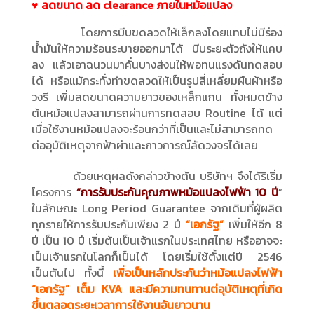
♥
ลดขนาด ลด clearance ภายในหม้อแปลง
โดยการบีบขดลวดให้เล็กลงโดยแทบไม่มีร่อง
น้ำมันให้ความร้อนระบายออกมาได้ บีบระยะตัวถังให้แคบ
ลง แล้วเอาฉนวนมาคั่นบางส่งนให้พอทนแรงดันทดสอบ
ได้ หรือแม้กระทั่งทำขดลวดให้เป็นรูปสี่เหลี่ยมผืนผ้าหรือ
วงรี เพิ่มลดขนาดความยาวของเหล็กแกน ทั้งหมดข้าง
ต้นหม้อแปลงสามารถผ่านการทดสอบ Routine ได้ แต่
เมื่อใช้งานหม้อแปลงจะร้อนกว่าที่เป็นและไม่สามารถทด
ต่ออุบัติเหตุจากฟ้าผ่าและภาวการณ์ลัดวงจรได้เลย
ด้วยเหตุผลดังกล่าวข้างต้น บริษัทฯ จึงได้ริเริ่ม
โครงการ
“การรับประกันคุณภาพหม้อแปลงไฟฟ้า 10 ปี
”
ในลักษณะ Long Period Guarantee จากเดิมที่ผู้ผลิต
ทุกรายให้การรับประกันเพียง 2 ปี
“เอกรัฐ”
เพิ่มให้อีก 8
ปี เป็น 10 ปี เริ่มต้นเป็นเจ้าแรกในประเทศไทย หรืออาจจะ
เป็นเจ้าแรกในโลกก็เป็นได้ โดยเริ่มใช้ตั้งแต่ปี 2546
เป็นต้นไป ทั้งนี้
เพื่อเป็นหลักประกันว่าหม้อแปลงไฟฟ้า
“เอกรัฐ” เต็ม KVA และมีความทนทานต่อุบัติเหตุที่เกิด
ขึ้นตลอดระยะเวลาการใช้งานอันยาวนาน