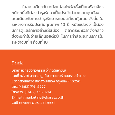
ในขณะเดียวกัน หม้อแปลงไฟฟ้าซึ่งเป็นเครื่องจักร
ชนิดหนึ่งที่ต้องบำรุงรักษาเป็นประจำด้วยความถูกต้อง
เช่นเดียวกับการบำรุงรักษารถยนต์ที่เราคุ้นเคย ดังนั้น ใน
ระหว่างการรับประกันคุณภาพ 10 ปี หม้อแปลงจำเป็ต้อง
มีการดูแลรักษาอย่างต่อเนื่อง ตลาดระยะเวลาดังกล่าว
ซึ่งจะมีค่าใช้จ่ายเล็กน้อยต่อปี ในการทำสัญญาบริการใน
ระหว่างปีที่ 4 ถึงปีที่ 10
ติดต่อ
บริษัท เอกรัฐวิศวกรรม จำกัด(มหาชน)
เลขที่ 9/291 อาคาร ยู.เอ็ม. ทาวเวอร์ ถนนรามคำแหง
แขวงสวนหลวง เขตสวนหลวง กรุงเทพฯ 10250
โทร.
(+662) 719-8777
โทรสาร. (+662) 719-8760
E-mail : marketing@ekarat.co.th
Call center :
095-371-5551