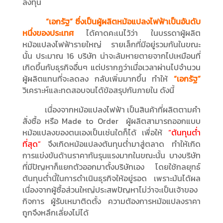
ลงทุน
“เอกรัฐ” ซึ่งเป็นผู้ผลิตหม้อแปลงไฟฟ้าเป็นอันดับ
หนึ่งของประเทศ
ได้คาดคะเนไว้ว่า ในบรรดาผู้ผลิต
หม้อแปลงไฟฟ้ารายใหญ่ รายเล็กที่มีอยู่รวมกันในขณะ
นั้น ประมาณ 16 บริษัท น่าจะล้มหายตายจากไปเหมือนที่
เกิดขึ้นกับธุรกิจอื่นๆ แต่ปรากฏว่าเมื่อเวลาผ่านไปจำนวน
ผู้ผลิตแทนที่จะลดลง กลับเพิ่มมากขึ้น ทำให้
“เอกรัฐ”
วิเคราะห์และทดสอบจนได้ข้อสรุปกันภายใน ดังนี้
เนื่องจากหม้อแปลงไฟฟ้า เป็นสินค้าที่ผลิตตามคำ
สั่งซื้อ หรือ Made to Order ผู้ผลิตสามารถออกแบบ
หม้อแปลงของตนเองเป็นเช่นใดก็ได้ เพื่อให้
“ต้นทุนต่ำ
ที่สุด”
จึงเกิดหม้อแปลงต้นทุนต่ำมาสู่ตลาด ทำให้เกิด
การแข่งขันด้านราคากันรุนแรงมากในขณะนั้น บางบริษัท
ที่มีปัญหาก็แยกตัวออกมาตั้งบริษัทเอง โดยใช้กลยุทธ์
ต้นทุนต่ำนี้ในการดำเนินธุรกิจให้อยู่รอด เพราะมันได้ผล
เนื่องจากผู้ซื้อส่วนใหญ่ประสพปัญหาไม่ว่าจะเป็นเจ้าของ
กิจการ ผู้รับเหมาติดตั้ง ความต้องการหม้อแปลงราคา
ถูกจึงหลึกเลี่ยงไม่ได้